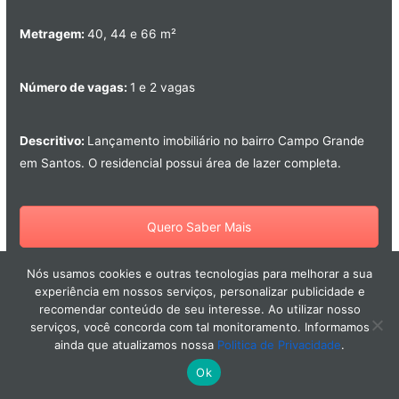
Metragem:
40, 44 e 66 m²
Número de vagas:
1 e 2 vagas
Descritivo:
Lançamento imobiliário no bairro Campo Grande
em Santos. O residencial possui área de lazer completa.
Quero Saber Mais
Nós usamos cookies e outras tecnologias para melhorar a sua
experiência em nossos serviços, personalizar publicidade e
recomendar conteúdo de seu interesse. Ao utilizar nosso
Apartamentos em Santos H. Stay & Home - Ponta da
serviços, você concorda com tal monitoramento. Informamos
Praia
ainda que atualizamos nossa
Politica de Privacidade
.
Ok