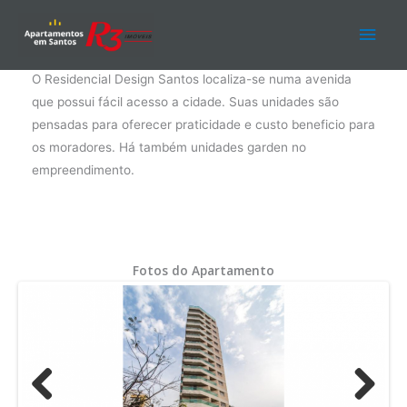
Ir
Men
para
o
Design Apartments Santos
princ
conteúdo
O Residencial Design Santos localiza-se numa avenida
que possui fácil acesso a cidade. Suas unidades são
pensadas para oferecer praticidade e custo beneficio para
os moradores. Há também unidades garden no
empreendimento.
Fotos do Apartamento