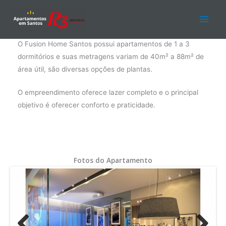
Ir
Men
para
o
Fusion Home Santos
princ
conteúdo
O Fusion Home Santos possui apartamentos de 1 a 3
dormitórios e suas metragens variam de 40m² a 88m² de
área útil, são diversas opções de plantas.
O empreendimento oferece lazer completo e o principal
objetivo é oferecer conforto e praticidade.
Fotos do Apartamento