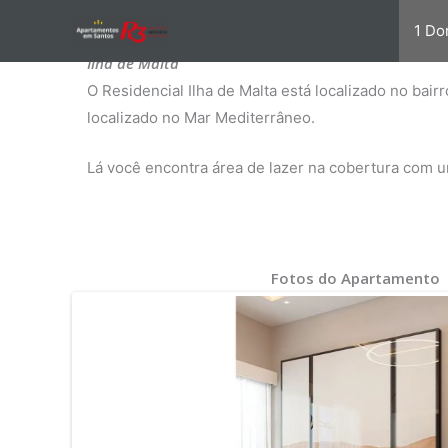
Ir
1 Do
para
Ilha de Malta
o
O Residencial Ilha de Malta está localizado no ba
conteúdo
localizado no Mar Mediterrâneo.
Lá você encontra área de lazer na cobertura com um
Fotos do Apartamento