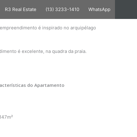
R3 Real Estate
(13) 3233-1410
WhatsApp
 O empreendimento é inspirado no arquipélago
dimento é excelente, na quadra da praia.
acterísticas do Apartamento
 147m²