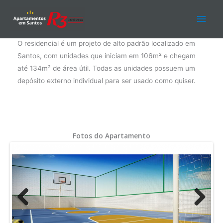
Ir
Men
para
o
Castell Di Gonzaga
princ
conteúdo
O residencial é um projeto de alto padrão localizado em
Santos, com unidades que iniciam em 106m² e chegam
até 134m² de área útil. Todas as unidades possuem um
depósito externo individual para ser usado como quiser.
Fotos do Apartamento
Previ
Next